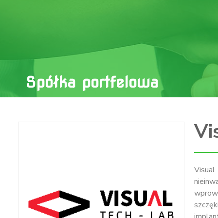
Spółka portfelowa
Vi
Visual
nieinw
wprowa
szczęk
implan