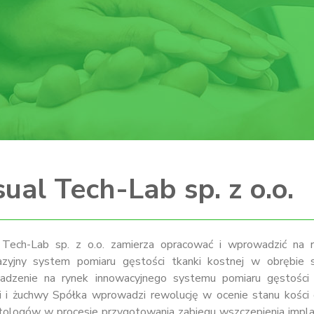
sual Tech-Lab sp. z o.o.
 Tech-Lab sp. z o.o. zamierza opracować i wprowadzić na 
azyjny system pomiaru gęstości tkanki kostnej w obrębie 
dzenie na rynek innowacyjnego systemu pomiaru gęstości 
i i żuchwy Spółka wprowadzi rewolucję w ocenie stanu kości
tologów w procesie przygotowania zabiegu wszczepienia impl