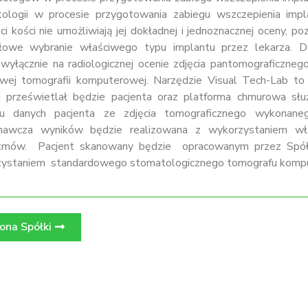
ologii w procesie przygotowania zabiegu wszczepienia imp
ci kości nie umożliwiają jej dokładnej i jednoznacznej oceny, po
łowe wybranie właściwego typu implantu przez lekarza. D
 wyłącznie na radiologicznej ocenie zdjęcia pantomograficzneg
wej tomografii komputerowej. Narzędzie Visual Tech-Lab to a
 prześwietlał będzie pacjenta oraz platforma chmurowa służą
tu danych pacjenta ze zdjęcia tomograficznego wykonaneg
nawcza wyników będzie realizowana z wykorzystaniem wł
ytmów. Pacjent skanowany będzie opracowanym przez Spółk
ystaniem standardowego stomatologicznego tomografu komp
ona Spółki