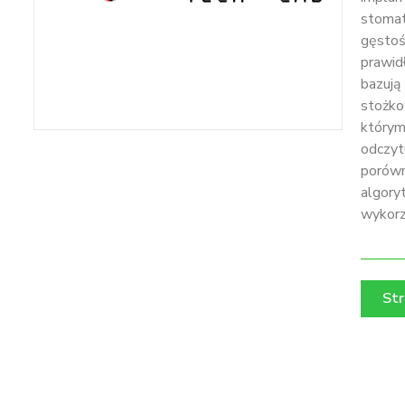
stomat
gęstoś
prawid
bazują
stożko
którym
odczy
porów
algor
wykorz
Str