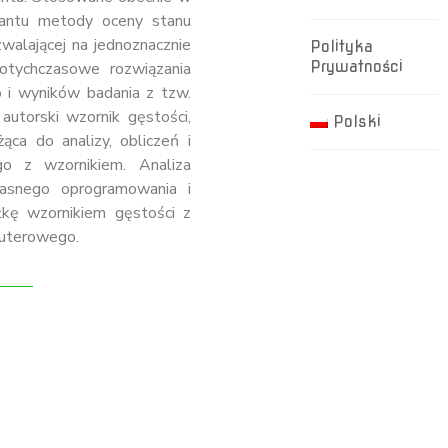
lantu metody oceny stanu
zwalającej na jednoznacznie
Polityka
Prywatności
otychczasowe rozwiązania
o i wyników badania z tzw.
utorski wzornik gęstości,
Polski
ca do analizy, obliczeń i
o z wzornikiem. Analiza
asnego oprogramowania i
ę wzornikiem gęstości z
uterowego.