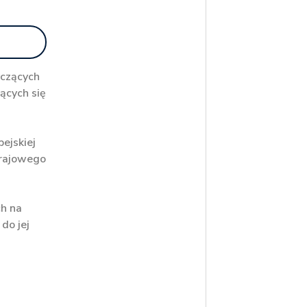
yczących
ących się
ejskiej
krajowego
ch na
do jej