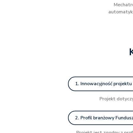
Mechatro
automatyka
1. Innowacyjność projektu
Projekt dotycz
2. Profil branżowy Fundus
Projekt jest zgodny z pro