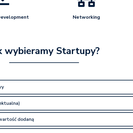
Development
Networking
k wybieramy Startupy?
wy
lektualna)
 wartość dodaną