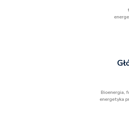
energe
Gł
Bioenergia, f
energetyka p