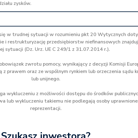
działu zysków.
 się w trudnej sytuacji w rozumieniu pkt 20 Wytycznych dot
 i restrukturyzację przedsiębiorstw niefinansowych znajduj
j sytuacji (Dz. Urz. UE C 249/1 z 31.07.2014 r.).
 obowiązek zwrotu pomocy, wynikający z decyzji Komisji Europ
ą z prawem oraz ze wspólnym rynkiem lub orzeczenia sądu 
lub unijnego.
ega wykluczeniu z możliwości dostępu do środków publiczny
a lub wykluczeniu takiemu nie podlegają osoby uprawnione 
reprezentacji.
Szukasz inwestora?