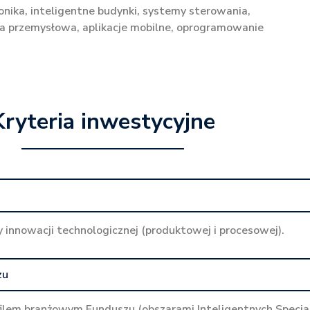
nika, inteligentne budynki, systemy sterowania,
 przemysłowa, aplikacje mobilne, oprogramowanie
Kryteria inwestycyjne
y innowacji technologicznej (produktowej i procesowej).
zu
filem branżowym Funduszu (obszarami Inteligentnych Specjal