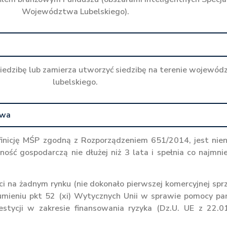
Województwa Lubelskiego).
siedzibę lub zamierza utworzyć siedzibę na terenie wojewó
lubelskiego.
twa
efinicję MŚP zgodną z Rozporządzeniem 651/2014, jest ni
lność gospodarczą nie dłużej niż 3 lata i spełnia co najmnie
ci na żadnym rynku (nie dokonało pierwszej komercyjnej spr
mieniu pkt 52 (xi) Wytycznych Unii w sprawie pomocy p
stycji w zakresie finansowania ryzyka (Dz.U. UE z 22.