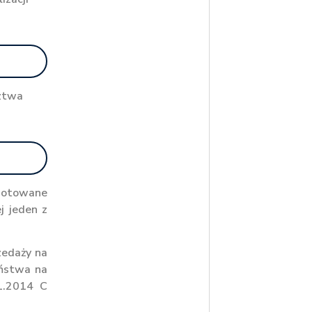
dztwa
enotowane
j jeden z
zedaży na
aństwa na
01.2014 C