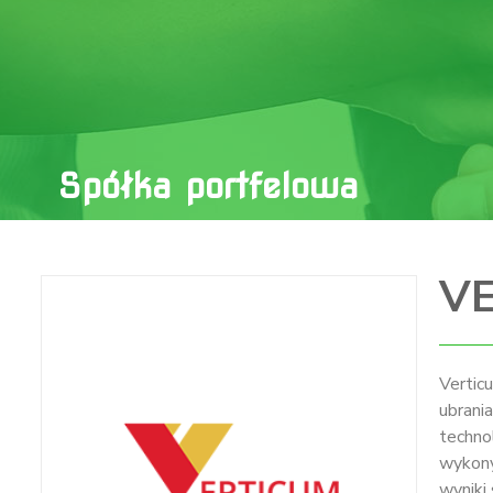
Spółka portfelowa
V
Verticu
ubrani
techn
wykony
wyniki