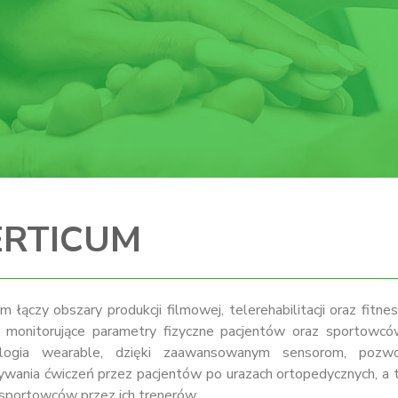
ERTICUM
m łączy obszary produkcji filmowej, telerehabilitacji oraz fitn
a monitorujące parametry fizyczne pacjentów oraz sportowc
ologia wearable, dzięki zaawansowanym sensorom, pozwo
wania ćwiczeń przez pacjentów po urazach ortopedycznych, a 
 sportowców przez ich trenerów.