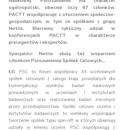
N
aukowej
. Porozumienie ma charakter
ogólnopolski, obecnie liczy 87 członków.
PACTT
współpracuje
z otoczeniem społeczno-
gospodarczym, w tym ze spółkami z grupy
Netrix.
Bierzemy cykliczny
udział w
konferencjach PACTT w charakterze
prelegentów i ekspertów
.
Specjaliści Netrix służą
też
wsparciem
członkom Porozumienia Spółek Celowych…
ŁG
: PSC to forum współpracy 34 uczelnianych
spółek celowych z całego kraju, powołanych dla
komercjalizacji wyników badań naukowych
prowadzonych w uczelniach i instytutach
badawczych oraz realizowania badań zleconych
przez przedsiębiorstwa. Spółki celowe uczelni i
instytutów badawczych to wehikuły wspierające
tworzenie spółek typu spin-off, w których obejmują
udziały w imieniu uczelni. PSC współpracują z