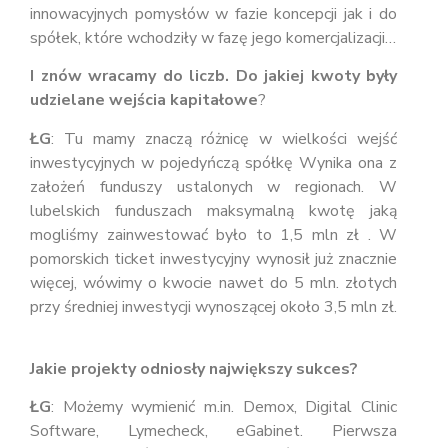
innowacyjnych pomysłów w fazie koncepcji jak i do
spółek, które wchodziły w fazę jego komercjalizacji…
I znów wracamy do liczb. Do jakiej kwoty były
udzielane wejścia kapitałowe
?
ŁG
: Tu mamy znaczą różnicę w wielkości wejść
inwestycyjnych w pojedyńczą spółkę Wynika ona z
założeń funduszy ustalonych w regionach. W
lubelskich funduszach maksymalną kwotę jaką
mogliśmy zainwestować było to 1,5 mln zł . W
pomorskich ticket inwestycyjny wynosił już znacznie
więcej, wówimy o kwocie nawet do 5 mln. złotych
przy średniej inwestycji wynoszącej około 3,5 mln zł.
Jakie projekty odniosły największy sukces?
ŁG
: Możemy wymienić m.in. Demox, Digital Clinic
Software, Lymecheck, eGabinet. Pierwsza