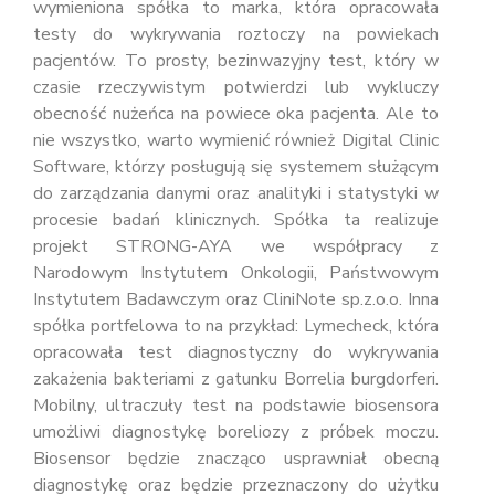
wymieniona spółka to marka, która opracowała
testy do wykrywania roztoczy na powiekach
pacjentów. To prosty, bezinwazyjny test, który w
czasie rzeczywistym potwierdzi lub wykluczy
obecność nużeńca na powiece oka pacjenta. Ale to
nie wszystko, warto wymienić również Digital Clinic
Software, którzy posługują się systemem służącym
do zarządzania danymi oraz analityki i statystyki w
procesie badań klinicznych. Spółka ta realizuje
projekt STRONG-AYA we współpracy z
Narodowym Instytutem Onkologii, Państwowym
Instytutem Badawczym oraz CliniNote sp.z.o.o. Inna
spółka portfelowa to na przykład: Lymecheck, która
opracowała test diagnostyczny do wykrywania
zakażenia bakteriami z gatunku Borrelia burgdorferi.
Mobilny, ultraczuły test na podstawie biosensora
umożliwi diagnostykę boreliozy z próbek moczu.
Biosensor będzie znacząco usprawniał obecną
diagnostykę oraz będzie przeznaczony do użytku