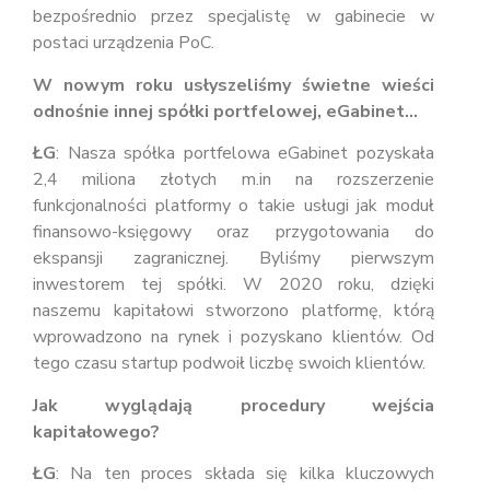
bezpośrednio przez specjalistę w gabinecie w
postaci urządzenia PoC.
W nowym roku usłyszeliśmy świetne wieści
odnośnie innej spółki portfelowej, eGabinet…
ŁG
: Nasza spółka portfelowa eGabinet pozyskała
2,4 miliona złotych m.in na rozszerzenie
funkcjonalności platformy o takie usługi jak moduł
finansowo-księgowy oraz przygotowania do
ekspansji zagranicznej. Byliśmy pierwszym
inwestorem tej spółki. W 2020 roku, dzięki
naszemu kapitałowi stworzono platformę, którą
wprowadzono na rynek i pozyskano klientów. Od
tego czasu startup podwoił liczbę swoich klientów.
Jak wyglądają procedury wejścia
kapitałowego?
ŁG
: Na ten proces składa się kilka kluczowych