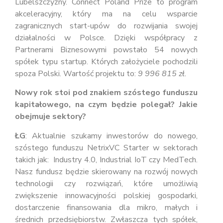
Lubelszczyzny. Connect Poland Prize to program
akceleracyjny, który ma na celu wsparcie
zagranicznych start-upów do rozwijania swojej
działalności w Polsce. Dzięki współpracy z
Partnerami Biznesowymi powstało 54 nowych
spółek typu startup. Których założyciele pochodzili
spoza Polski. Wartość projektu to:
9 996
815
zł.
Nowy rok stoi pod znakiem szóstego funduszu
kapitałowego, na czym będzie polegał? Jakie
obejmuje sektory?
ŁG
: Aktualnie szukamy inwestorów do nowego,
szóstego funduszu NetrixVC Starter w sektorach
takich jak: Industry 4.0, Industrial IoT czy MedTech.
Nasz fundusz będzie skierowany na rozwój nowych
technologii czy rozwiązań, które umożliwią
zwiększenie innowacyjności polskiej gospodarki,
dostarczenie finansowania dla mikro, małych i
średnich przedsiębiorstw. Zwłaszcza tych spółek,