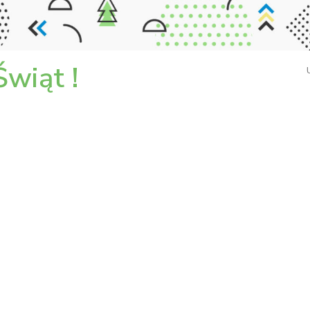
wiąt !